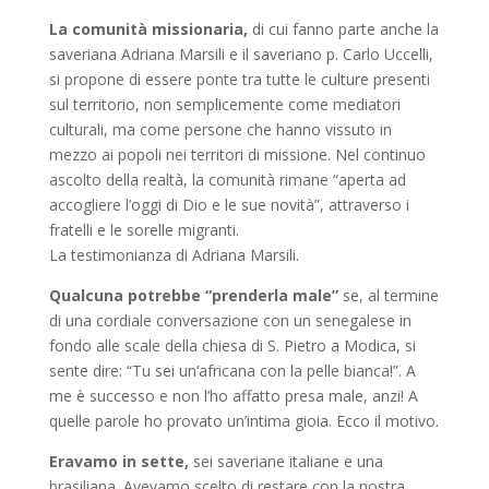
La comunità missionaria,
di cui fanno parte anche la
saveriana Adriana Marsili e il saveriano p. Carlo Uccelli,
si propone di essere ponte tra tutte le culture presenti
sul territorio, non semplicemente come mediatori
culturali, ma come persone che hanno vissuto in
mezzo ai popoli nei territori di missione. Nel continuo
ascolto della realtà, la comunità rimane “aperta ad
accogliere l’oggi di Dio e le sue novità”, attraverso i
fratelli e le sorelle migranti.
La testimonianza di Adriana Marsili.
Qualcuna potrebbe “prenderla male”
se, al termine
di una cordiale conversazione con un senegalese in
fondo alle scale della chiesa di S. Pietro a Modica, si
sente dire: “Tu sei un’africana con la pelle bianca!”. A
me è successo e non l’ho affatto presa male, anzi! A
quelle parole ho provato un’intima gioia. Ecco il motivo.
Eravamo in sette,
sei saveriane italiane e una
brasiliana. Avevamo scelto di restare con la nostra