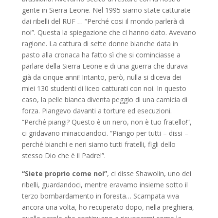
gente in Sierra Leone. Nel 1995 siamo state catturate
dai ribelli del RUF … “Perché cosi il mondo parlerà di
noi”. Questa la spiegazione che ci hanno dato. Avevano
ragione. La cattura di sette donne bianche data in
pasto alla cronaca ha fatto sì che si cominciasse a
parlare della Sierra Leone e di una guerra che durava
già da cinque anni! Intanto, però, nulla si diceva dei
miei 130 studenti di liceo catturati con noi. In questo
caso, la pelle bianca diventa peggio di una camicia di
forza. Piangevo davanti a torture ed esecuzioni.
“Perché piangi? Questo è un nero, non è tuo fratello!”,
ci gridavano minacciandoci. “Piango per tutti – dissi –
perché bianchi e neri siamo tutti fratelli, figli dello
stesso Dio che è il Padre!”.
“Siete proprio come noi”
, ci disse Shawolin, uno dei
ribelli, guardandoci, mentre eravamo insieme sotto il
terzo bombardamento in foresta… Scampata viva
ancora una volta, ho recuperato dopo, nella preghiera,